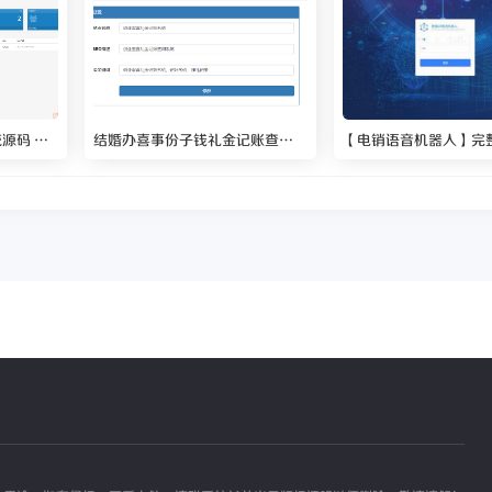
最新多语言跨境商城系统源码 跨境电商系统后台带翻译接口 支持 133 种语言自动翻译
结婚办喜事份子钱礼金记账查询系统源码 礼金记账系统，记账系统，随礼记录