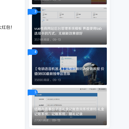
3
大红包！
vue电商网站后台管理系统模板 界面使用tab
选项卡的方式，无刷新效果很好
35748 阅读 ，
09-13
4
【电销语音机器人】完整版源码含安装教程 价
值9800最新接单运营版
35690 阅读 ，
09-13
5
结婚办喜事份子钱礼金记账查询系统源码 礼金
记账系统，记账系统，随礼记录
27061 阅读 ，
09-13