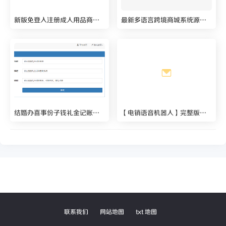
新版免登入注册成人用品商城系统源码/性用品商城系统/情趣用品商城/免签的易支付
最新多语言跨境商城系统源码 跨境电商系统后台带翻译接口 支持 133 种语言自动翻译
结婚办喜事份子钱礼金记账查询系统源码 礼金记账系统，记账系统，随礼记录
【电销语音机器人】完整版源码含安装教程 价值9800最新接单运营版
联系我们
网站地图
txt 地图