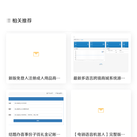
相关推荐
新版免登入注册成人用品商城系统源码/性用品商城系统/情趣用品商城/免签的易支付
最新多语言跨境商城系统源码 跨境电商系统后台带翻译接口 支持 133 种语言自动翻译
结婚办喜事份子钱礼金记账查询系统源码 礼金记账系统，记账系统，随礼记录
【电销语音机器人】完整版源码含安装教程 价值9800最新接单运营版