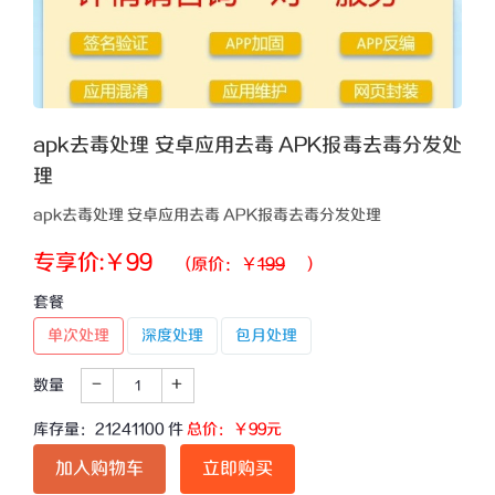
apk去毒处理 安卓应用去毒 APK报毒去毒分发处
理
apk去毒处理 安卓应用去毒 APK报毒去毒分发处理
专享价:￥
99
(原价：￥
199
)
套餐
单次处理
深度处理
包月处理
-
+
数量
库存量：
21241100
件
总价：￥
99
元
加入购物车
立即购买