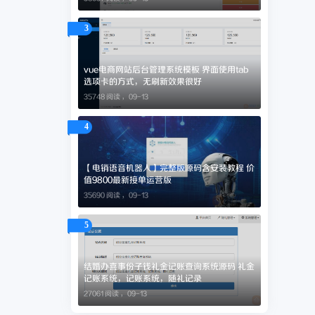
3
vue电商网站后台管理系统模板 界面使用tab
选项卡的方式，无刷新效果很好
35748 阅读 ，
09-13
4
【电销语音机器人】完整版源码含安装教程 价
值9800最新接单运营版
35690 阅读 ，
09-13
5
结婚办喜事份子钱礼金记账查询系统源码 礼金
记账系统，记账系统，随礼记录
27061 阅读 ，
09-13