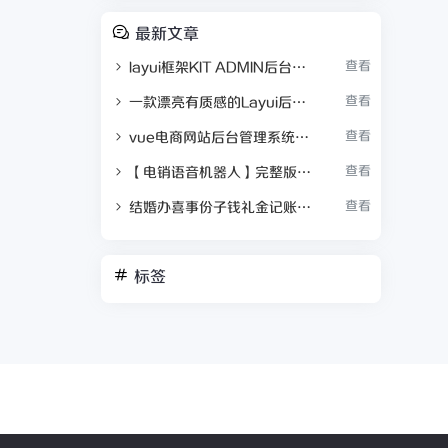
最新文章
查看
layui框架KIT ADMIN后台管理系统模板 UI型后台模板
查看
一款漂亮有质感的Layui后台模板SummerAdmin
查看
vue电商网站后台管理系统模板 界面使用tab选项卡的方式，无刷新效果很好
查看
【电销语音机器人】完整版源码含安装教程 价值9800最新接单运营版
查看
结婚办喜事份子钱礼金记账查询系统源码 礼金记账系统，记账系统，随礼记录
标签