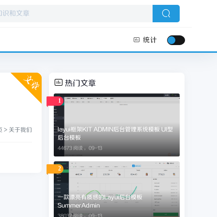
统计
热门文章
1
layui框架KIT ADMIN后台管理系统模板 UI型
页
>
关于我们
后台模板
44673 阅读 ，
09-13
2
一款漂亮有质感的Layui后台模板
SummerAdmin
38037 阅读 ，
09-13